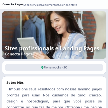
Conecta Pages
Sobre
Serviços
Depoimentos
Galeria
Contato
Sites profissionais e Landing Pages
Conecta Pages
Florianópolis - SC
Sobre Nós
Impulsione seus resultados com nossas landing pages
prontas para usar! Nós cuidamos de tudo: criação,
design e hospedagem, para que você possa se
concentrar no que faz de melhor. Obtenha uma página