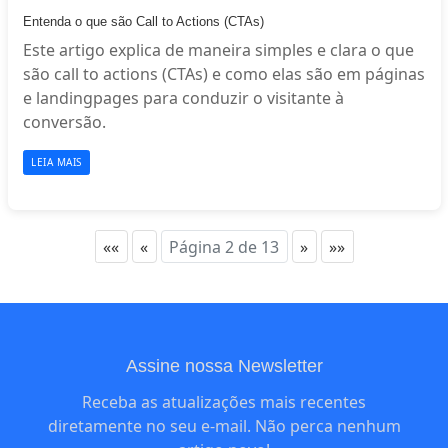
Entenda o que são Call to Actions (CTAs)
Este artigo explica de maneira simples e clara o que
são call to actions (CTAs) e como elas são em páginas
e landingpages para conduzir o visitante à
conversão.
LEIA MAIS
««
«
Página 2 de 13
»
»»
Assine nossa Newsletter
Receba as atualizações mais recentes
diretamente no seu e-mail. Não perca nenhum