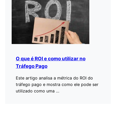
O que é ROI e como utilizar no
Tráfego Pago
Este artigo analisa a métrica do ROI do
E
tráfego pago e mostra como ele pode ser
G
utilizado como uma …
d